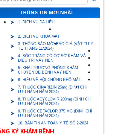
THÔNG TIN MỚI NHẤT
1. DỊCH VỤ DA LIỄU
2. DỊCH VỤ KHOA MẮT
3. THÔNG BÁO MỜI BÁO GIÁ (VẬT TƯ Y
TẾ THÁNG 11/2024)
4. SÓC TRĂNG CÓ CƠ SỞ KHÁM VÀ
ĐIỀU TRỊ VẨY NẾN
5. KHAI TRƯƠNG PHÒNG KHÁM
CHUYÊN ĐỀ BỆNH VẢY NẾN
6. HIỂU VỀ HỘI CHỨNG KHÔ MẮT
7. THUỐC CINARIZIN 25mg (ĐÌNH CHỈ
LƯU HÀNH NĂM 2024)
8. THUỐC ACYCLOVIR 200mg (ĐÌNH CHỈ
LƯU HÀNH NĂM 2024)
9. THUỐC CEFACLOR 375 MG (ĐÌNH CHỈ
LƯU HÀNH NĂM 2024)
10. BẢN TIN AN TOÀN Y TẾ SỐ 2-2024
ĂNG KÝ KHÁM BỆNH