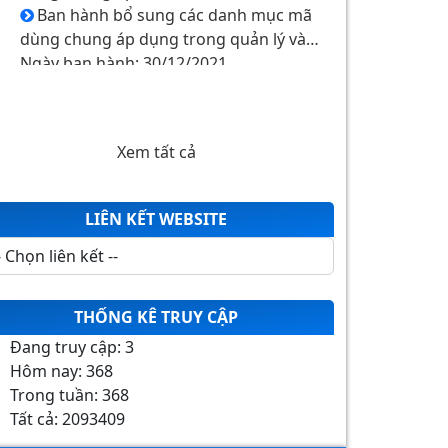
Ban hành bổ sung các danh mục mã
dùng chung áp dụng trong quản lý và
giám định, thanh toán chi phí khám
Ngày ban hành: 30/12/2021
bệnh, chữa bệnh bảo hiểm y tế
Ban hành bổ sung các danh mục mã
dùng chung áp dụn
Ban hành bổ sung các danh mục mã
dùng chung áp dụng trong quản lý và
Xem tất cả
giám định, thanh toán chi phí khám
Ngày ban hành: 30/12/2021
bệnh, chữa bệnh bảo hiểm y tế
LIÊN KẾT WEBSITE
THỐNG KÊ TRUY CẬP
Đang truy cập:
3
Hôm nay:
368
Trong tuần:
368
Tất cả:
2093409