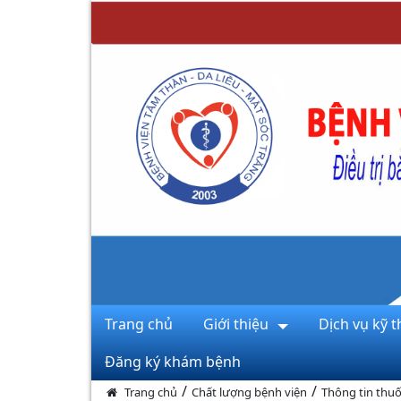
Trang chủ
Giới thiệu
Dịch vụ kỹ t
Đăng ký khám bệnh
/
/
Trang chủ
Chất lượng bệnh viện
Thông tin thuố