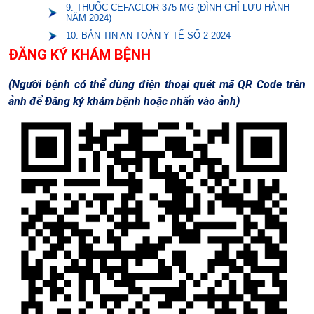
9. THUỐC CEFACLOR 375 MG (ĐÌNH CHỈ LƯU HÀNH
NĂM 2024)
10. BẢN TIN AN TOÀN Y TẾ SỐ 2-2024
ĐĂNG KÝ KHÁM BỆNH
(Người bệnh có thể dùng điện thoại quét mã QR Code trên
ảnh để Đăng ký khám bệnh hoặc nhấn vào ảnh)