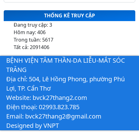
THỐNG KÊ TRUY CẬP
Đang truy cập:
3
Hôm nay:
406
Trong tuần:
5617
Tất cả:
2091406
BỆNH VIỆN TÂM THẦN-DA LIỄU-MẮT SÓC
TRĂNG
Địa chỉ: 504, Lê Hồng Phong, phường Phú
Lợi, TP. Cẩn Thơ
Website: bvck27thang2.com
Điện thoại: 02993.823.785
Email: bvck27thang2@gmail.com
Designed by VNPT