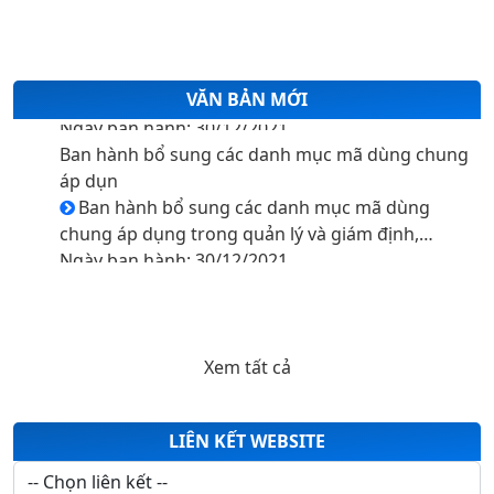
VĂN BẢN MỚI
Ban hành bổ sung các danh mục mã dùng chung
áp dụn
Ban hành bổ sung các danh mục mã dùng
chung áp dụng trong quản lý và giám định,
thanh toán chi phí khám bệnh, chữa bệnh bảo
Ngày ban hành: 30/12/2021
hiểm y tế
Ban hành bổ sung các danh mục mã dùng chung
áp dụn
Ban hành bổ sung các danh mục mã dùng
chung áp dụng trong quản lý và giám định,
Xem tất cả
thanh toán chi phí khám bệnh, chữa bệnh bảo
Ngày ban hành: 30/12/2021
hiểm y tế
LIÊN KẾT WEBSITE