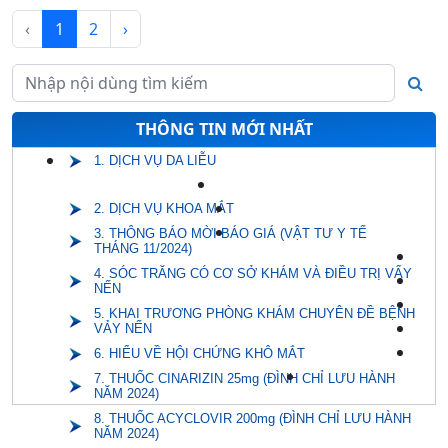
‹
1
2
›
THÔNG TIN MỚI NHẤT
1. DỊCH VỤ DA LIỄU
2. DỊCH VỤ KHOA MẮT
3. THÔNG BÁO MỜI BÁO GIÁ (VẬT TƯ Y TẾ
THÁNG 11/2024)
4. SÓC TRĂNG CÓ CƠ SỞ KHÁM VÀ ĐIỀU TRỊ VẨY
NẾN
5. KHAI TRƯƠNG PHÒNG KHÁM CHUYÊN ĐỀ BỆNH
VẢY NẾN
6. HIỂU VỀ HỘI CHỨNG KHÔ MẮT
7. THUỐC CINARIZIN 25mg (ĐÌNH CHỈ LƯU HÀNH
NĂM 2024)
8. THUỐC ACYCLOVIR 200mg (ĐÌNH CHỈ LƯU HÀNH
NĂM 2024)