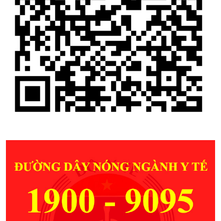
2. DỊCH VỤ KHOA MẮT
3. THÔNG BÁO MỜI BÁO GIÁ (VẬT TƯ Y TẾ
THÁNG 11/2024)
4. SÓC TRĂNG CÓ CƠ SỞ KHÁM VÀ ĐIỀU TRỊ VẨY
NẾN
5. KHAI TRƯƠNG PHÒNG KHÁM CHUYÊN ĐỀ BỆNH
VẢY NẾN
6. HIỂU VỀ HỘI CHỨNG KHÔ MẮT
7. THUỐC CINARIZIN 25mg (ĐÌNH CHỈ LƯU HÀNH
NĂM 2024)
8. THUỐC ACYCLOVIR 200mg (ĐÌNH CHỈ LƯU HÀNH
NĂM 2024)
9. THUỐC CEFACLOR 375 MG (ĐÌNH CHỈ LƯU HÀNH
NĂM 2024)