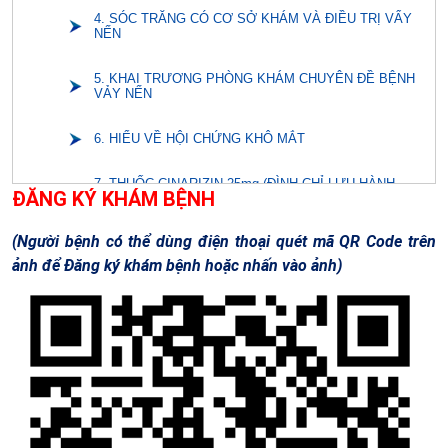
4. SÓC TRĂNG CÓ CƠ SỞ KHÁM VÀ ĐIỀU TRỊ VẨY
NẾN
5. KHAI TRƯƠNG PHÒNG KHÁM CHUYÊN ĐỀ BỆNH
VẢY NẾN
6. HIỂU VỀ HỘI CHỨNG KHÔ MẮT
7. THUỐC CINARIZIN 25mg (ĐÌNH CHỈ LƯU HÀNH
NĂM 2024)
ĐĂNG KÝ KHÁM BỆNH
8. THUỐC ACYCLOVIR 200mg (ĐÌNH CHỈ LƯU HÀNH
(Người bệnh có thể dùng điện thoại quét mã QR Code trên
NĂM 2024)
ảnh để Đăng ký khám bệnh hoặc nhấn vào ảnh)
9. THUỐC CEFACLOR 375 MG (ĐÌNH CHỈ LƯU HÀNH
NĂM 2024)
10. BẢN TIN AN TOÀN Y TẾ SỐ 2-2024
1. DỊCH VỤ DA LIỄU