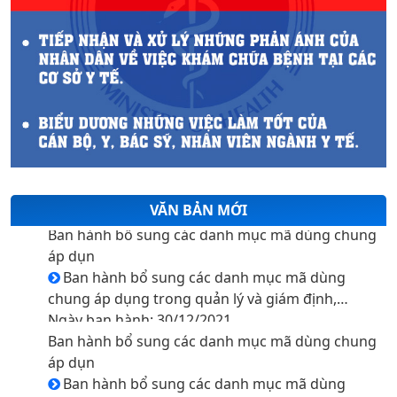
10. BẢN TIN AN TOÀN Y TẾ SỐ 2-2024
VĂN BẢN MỚI
Ban hành bổ sung các danh mục mã dùng chung
áp dụn
Ban hành bổ sung các danh mục mã dùng
chung áp dụng trong quản lý và giám định,
thanh toán chi phí khám bệnh, chữa bệnh bảo
Ngày ban hành: 30/12/2021
hiểm y tế
Ban hành bổ sung các danh mục mã dùng chung
áp dụn
Ban hành bổ sung các danh mục mã dùng
chung áp dụng trong quản lý và giám định,