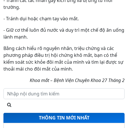
- Tránh các tác nhân gây kích ứng và dị ứng từ môi
trường.
- Tránh dụi hoặc chạm tay vào mắt.
- Giữ cơ thể luôn đủ nước và duy trì một chế độ ăn uống
lành mạnh.
Bằng cách hiểu rõ nguyên nhân, triệu chứng và các
phương pháp điều trị hội chứng khô mắt, bạn có thể
kiểm soát sức khỏe đôi mắt của mình và tìm lại được sự
thoải mái cho đôi mắt của mình.
Khoa mắt – Bệnh Viện Chuyên Khoa 27 Tháng 2
1. DỊCH VỤ DA LIỄU
2. DỊCH VỤ KHOA MẮT
3. THÔNG BÁO MỜI BÁO GIÁ (VẬT TƯ Y TẾ
THÁNG 11/2024)
THÔNG TIN MỚI NHẤT