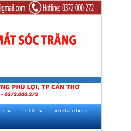
ện
Tin tức
Lịch khám bệnh
1. DỊCH VỤ DA LIỄU