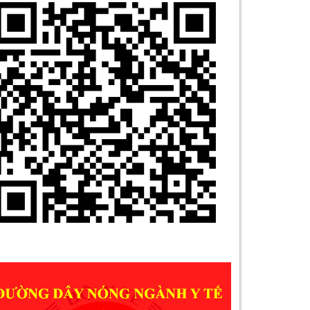
10. BẢN TIN AN TOÀN Y TẾ SỐ 2-2024
1. DỊCH VỤ DA LIỄU
2. DỊCH VỤ KHOA MẮT
3. THÔNG BÁO MỜI BÁO GIÁ (VẬT TƯ Y
TẾ THÁNG 11/2024)
4. SÓC TRĂNG CÓ CƠ SỞ KHÁM VÀ
ĐIỀU TRỊ VẨY NẾN
5. KHAI TRƯƠNG PHÒNG KHÁM
CHUYÊN ĐỀ BỆNH VẢY NẾN
6. HIỂU VỀ HỘI CHỨNG KHÔ MẮT
7. THUỐC CINARIZIN 25mg (ĐÌNH CHỈ
LƯU HÀNH NĂM 2024)