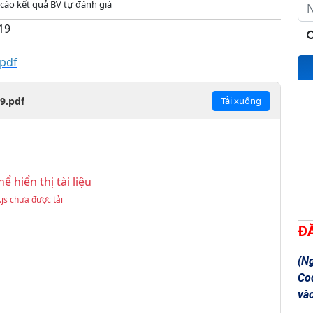
cáo kết quả BV tự đánh giá
19
pdf
9.pdf
Tải xuống
ể hiển thị tài liệu
.js chưa được tải
Đ
(N
Co
và