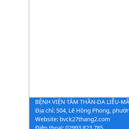
BỆNH VIỆN TÂM THẦN-DA LIỄU-M
Địa chỉ: 504, Lê Hồng Phong, phườn
Website: bvck27thang2.com
Điện thoại: 02993.823.785