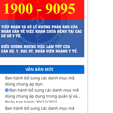
8. THUỐC ACYCLOVIR 200mg (ĐÌNH CHỈ
LƯU HÀNH NĂM 2024)
9. THUỐC CEFACLOR 375 MG (ĐÌNH CHỈ
LƯU HÀNH NĂM 2024)
10. BẢN TIN AN TOÀN Y TẾ SỐ 2-2024
VĂN BẢN MỚI
Ban hành bổ sung các danh mục mã
dùng chung áp dụn
Ban hành bổ sung các danh mục mã
dùng chung áp dụng trong quản lý và
giám định, thanh toán chi phí khám
Ngày ban hành: 30/12/2021
bệnh, chữa bệnh bảo hiểm y tế
Ban hành bổ sung các danh mục mã
dùng chung áp dụn