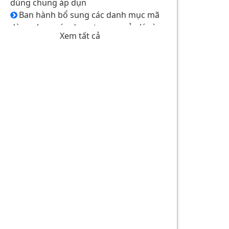
Ban hành bổ sung các danh mục mã
dùng chung áp dụng trong quản lý và
giám định, thanh toán chi phí khám
Ngày ban hành: 30/12/2021
Xem tất cả
bệnh, chữa bệnh bảo hiểm y tế