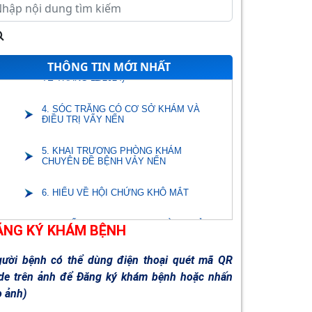
2. DỊCH VỤ KHOA MẮT
3. THÔNG BÁO MỜI BÁO GIÁ (VẬT TƯ Y
THÔNG TIN MỚI NHẤT
TẾ THÁNG 11/2024)
4. SÓC TRĂNG CÓ CƠ SỞ KHÁM VÀ
ĐIỀU TRỊ VẨY NẾN
5. KHAI TRƯƠNG PHÒNG KHÁM
CHUYÊN ĐỀ BỆNH VẢY NẾN
6. HIỂU VỀ HỘI CHỨNG KHÔ MẮT
7. THUỐC CINARIZIN 25mg (ĐÌNH CHỈ
LƯU HÀNH NĂM 2024)
ĂNG KÝ KHÁM BỆNH
8. THUỐC ACYCLOVIR 200mg (ĐÌNH CHỈ
gười bệnh có thể dùng điện thoại quét mã QR
LƯU HÀNH NĂM 2024)
de trên ảnh để Đăng ký khám bệnh hoặc nhấn
o ảnh)
9. THUỐC CEFACLOR 375 MG (ĐÌNH CHỈ
LƯU HÀNH NĂM 2024)