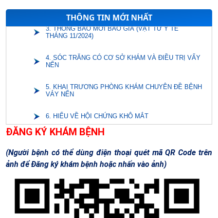
2. DỊCH VỤ KHOA MẮT
THÔNG TIN MỚI NHẤT
3. THÔNG BÁO MỜI BÁO GIÁ (VẬT TƯ Y TẾ
THÁNG 11/2024)
4. SÓC TRĂNG CÓ CƠ SỞ KHÁM VÀ ĐIỀU TRỊ VẨY
NẾN
5. KHAI TRƯƠNG PHÒNG KHÁM CHUYÊN ĐỀ BỆNH
VẢY NẾN
6. HIỂU VỀ HỘI CHỨNG KHÔ MẮT
ĐĂNG KÝ KHÁM BỆNH
7. THUỐC CINARIZIN 25mg (ĐÌNH CHỈ LƯU HÀNH
NĂM 2024)
(Người bệnh có thể dùng điện thoại quét mã QR Code trên
ảnh để Đăng ký khám bệnh hoặc nhấn vào ảnh)
8. THUỐC ACYCLOVIR 200mg (ĐÌNH CHỈ LƯU HÀNH
NĂM 2024)
9. THUỐC CEFACLOR 375 MG (ĐÌNH CHỈ LƯU HÀNH
NĂM 2024)