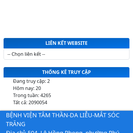
LIÊN KẾT WEBSITE
THỐNG KÊ TRUY CẬP
Đang truy cập:
2
Hôm nay:
20
Trong tuần:
4265
Tất cả:
2090054
BỆNH VIỆN TÂM THẦN-DA LIỄU-MẮT SÓC
TRĂNG
Địa chỉ: 504, Lê Hồng Phong, phường Phú