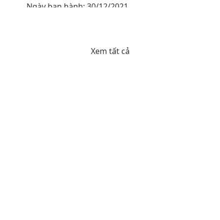
thanh toán chi phí khám bệnh, chữa bệnh bảo
Ngày ban hành: 30/12/2021
hiểm y tế
Xem tất cả