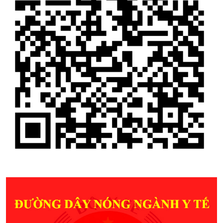
10. BẢN TIN AN TOÀN Y TẾ SỐ 2-2024
1. DỊCH VỤ DA LIỄU
2. DỊCH VỤ KHOA MẮT
3. THÔNG BÁO MỜI BÁO GIÁ (VẬT TƯ Y TẾ
THÁNG 11/2024)
4. SÓC TRĂNG CÓ CƠ SỞ KHÁM VÀ ĐIỀU TRỊ VẨY
NẾN
5. KHAI TRƯƠNG PHÒNG KHÁM CHUYÊN ĐỀ BỆNH
VẢY NẾN
6. HIỂU VỀ HỘI CHỨNG KHÔ MẮT
7. THUỐC CINARIZIN 25mg (ĐÌNH CHỈ LƯU HÀNH
NĂM 2024)
8. THUỐC ACYCLOVIR 200mg (ĐÌNH CHỈ LƯU HÀNH