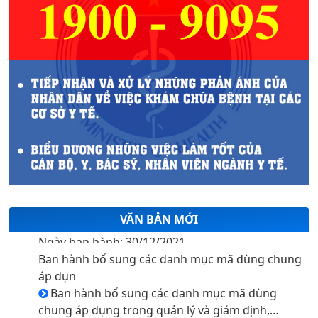
NĂM 2024)
9. THUỐC CEFACLOR 375 MG (ĐÌNH CHỈ LƯU HÀNH
NĂM 2024)
10. BẢN TIN AN TOÀN Y TẾ SỐ 2-2024
Ban hành bổ sung các danh mục mã dùng chung
áp dụn
Ban hành bổ sung các danh mục mã dùng
chung áp dụng trong quản lý và giám định,
VĂN BẢN MỚI
thanh toán chi phí khám bệnh, chữa bệnh bảo
Ngày ban hành: 30/12/2021
hiểm y tế
Ban hành bổ sung các danh mục mã dùng chung
áp dụn
Ban hành bổ sung các danh mục mã dùng
chung áp dụng trong quản lý và giám định,