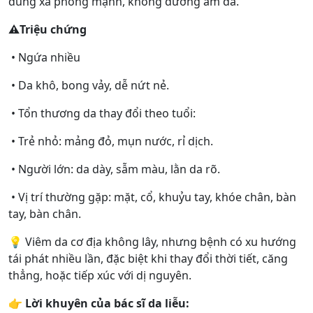
dùng xà phòng mạnh, không dưỡng ẩm da.
⚠️
Triệu chứng
• Ngứa nhiều
• Da khô, bong vảy, dễ nứt nẻ.
• Tổn thương da thay đổi theo tuổi:
• Trẻ nhỏ: mảng đỏ, mụn nước, rỉ dịch.
• Người lớn: da dày, sẫm màu, lằn da rõ.
• Vị trí thường gặp: mặt, cổ, khuỷu tay, khóe chân, bàn
tay, bàn chân.
💡 Viêm da cơ địa không lây, nhưng bệnh có xu hướng
tái phát nhiều lần, đặc biệt khi thay đổi thời tiết, căng
thẳng, hoặc tiếp xúc với dị nguyên.
👉
Lời khuyên của bác sĩ da liễu: