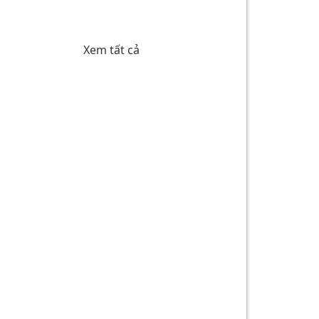
bệnh, chữa bệnh bảo hiểm y tế
Xem tất cả