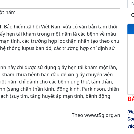
một năm
, Bảo hiểm xã hội Việt Nam vừa có văn bản tạm thời
iấy hẹn tái khám trong một năm là các bệnh về máu
 mạn tính, các trường hợp lọc thận nhân tạo theo chu
 hệ thống lupus ban đỏ, các trường hợp chỉ định sử
.
ệnh này chỉ được sử dụng giấy hẹn tái khám một lần,
ký khám chữa bệnh ban đầu để xin giấy chuyển viện
một năm chỉ dành cho các bệnh ung thư, tâm thần,
kinh (sang chấn thần kinh, động kinh, Parkinson, thiên
ạch (suy tim, tăng huyết áp mạn tính, bệnh động
Đ
(N
Theo www.t5g.org.vn
Co
và