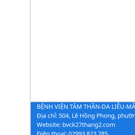
BỆNH VIỆN TÂM THẦN-DA LIỄU-M
Địa chỉ: 504, Lê Hồng Phong, phườn
Website: bvck27thang2.com
Điện thoại: 02993.823.785