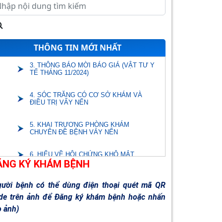
1. DỊCH VỤ DA LIỄU
2. DỊCH VỤ KHOA MẮT
THÔNG TIN MỚI NHẤT
3. THÔNG BÁO MỜI BÁO GIÁ (VẬT TƯ Y
TẾ THÁNG 11/2024)
4. SÓC TRĂNG CÓ CƠ SỞ KHÁM VÀ
ĐIỀU TRỊ VẨY NẾN
5. KHAI TRƯƠNG PHÒNG KHÁM
CHUYÊN ĐỀ BỆNH VẢY NẾN
6. HIỂU VỀ HỘI CHỨNG KHÔ MẮT
ĂNG KÝ KHÁM BỆNH
7. THUỐC CINARIZIN 25mg (ĐÌNH CHỈ
LƯU HÀNH NĂM 2024)
gười bệnh có thể dùng điện thoại quét mã QR
de trên ảnh để Đăng ký khám bệnh hoặc nhấn
8. THUỐC ACYCLOVIR 200mg (ĐÌNH CHỈ
o ảnh)
LƯU HÀNH NĂM 2024)