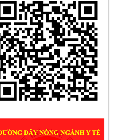
9. THUỐC CEFACLOR 375 MG (ĐÌNH CHỈ
LƯU HÀNH NĂM 2024)
10. BẢN TIN AN TOÀN Y TẾ SỐ 2-2024
1. DỊCH VỤ DA LIỄU
2. DỊCH VỤ KHOA MẮT
3. THÔNG BÁO MỜI BÁO GIÁ (VẬT TƯ Y
TẾ THÁNG 11/2024)
4. SÓC TRĂNG CÓ CƠ SỞ KHÁM VÀ
ĐIỀU TRỊ VẨY NẾN
5. KHAI TRƯƠNG PHÒNG KHÁM
CHUYÊN ĐỀ BỆNH VẢY NẾN
6. HIỂU VỀ HỘI CHỨNG KHÔ MẮT