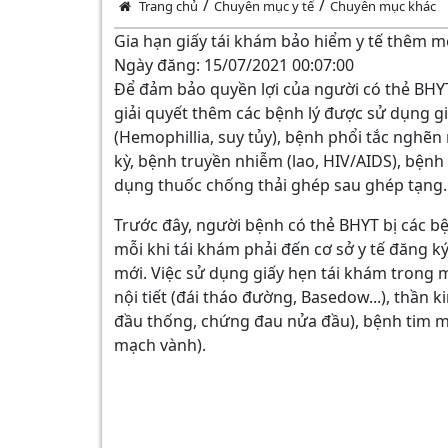
/
/
Trang chủ
Chuyên mục y tế
Chuyên mục khác
Gia hạn giấy tái khám bảo hiểm y tế thêm 
Ngày đăng:
15/07/2021
00:07:00
Để đảm bảo quyền lợi của người có thẻ BHYT
giải quyết thêm các bệnh lý được sử dụng g
(Hemophillia, suy tủy), bệnh phổi tắc nghẽn
kỳ, bệnh truyền nhiễm (lao, HIV/AIDS), bệnh
dụng thuốc chống thải ghép sau ghép tạng
Trước đây, người bệnh có thẻ BHYT bị các b
mỗi khi tái khám phải đến cơ sở y tế đăng 
mới. Việc sử dụng giấy hẹn tái khám trong 
nội tiết (đái tháo đường, Basedow...), thần 
đầu thống, chứng đau nửa đầu), bệnh tim m
mạch vành).